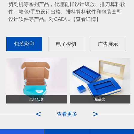
斜刻机等系列产品，代理鞋样设计级放、排刀算料软
件；箱包/手袋设计出格、排料算料软件和包装盒型
设计软件等产品。对CAD/...【查看详情】
包装彩印
电子模切
广告展示
纸箱纸盒
ITO膜
精品盒
OCA
<
>
查看更多