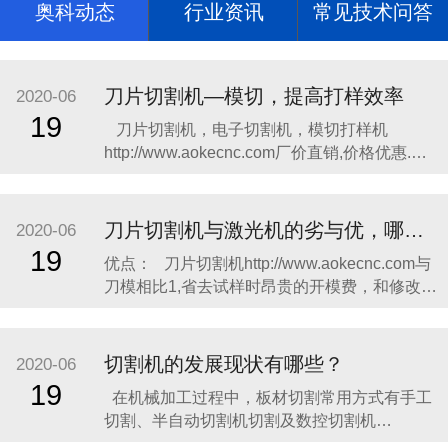
奥科动态
行业资讯
常见技术问答
刀片切割机—模切，提高打样效率
2020-06
19
​​刀片切割机，电子切割机，模切打样机
http://www.aokecnc.com​厂价直销,价格优惠.奥
科切割机，奥科打样http://www.aokecnc.com​机
质量上乘,操作简单,热销全国; 主要切割不干
胶、柔性线路板、绝缘材料、特种胶粘带、光
刀片切割机与激光机的劣与优，哪个更合适你?
2020-06
学材料、薄膜按键开
19
​优点： 刀片切割机http://www.aokecnc.com与
刀模相比1,省去试样时昂贵的开模费，和修改试
样时无谓的刀模浪费，这笔费用令不少企业无
奈而头痛，很多厂家一两个月，有的甚至半个
月的开模费，便可购一台切割机了，这也是绘
切割机的发展现状有哪些？
2020-06
图切割机迅速取代刀模打样的主要原因之一,传
19
在机械加工过程中，板材切割常用方式有手工
统刀
切割、半自动切割机切割及数控切割机
http://www.aokecnc.com​切割。​手工切割灵活方