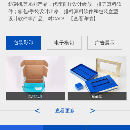
斜刻机等系列产品，代理鞋样设计级放、排刀算料软
件；箱包/手袋设计出格、排料算料软件和包装盒型
设计软件等产品。对CAD/...【查看详情】
包装彩印
电子模切
广告展示
纸箱纸盒
ITO膜
精品盒
OCA
<
>
查看更多