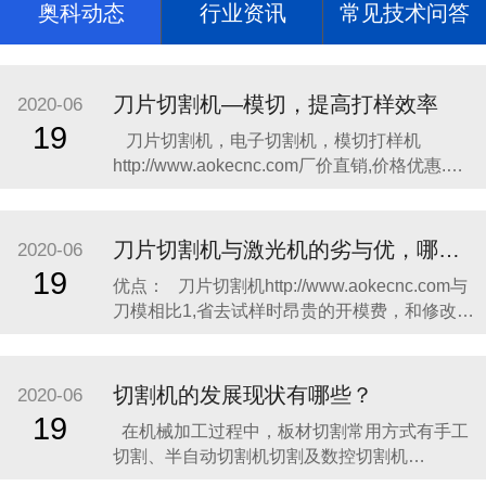
奥科动态
行业资讯
常见技术问答
刀片切割机—模切，提高打样效率
2020-06
19
​​刀片切割机，电子切割机，模切打样机
http://www.aokecnc.com​厂价直销,价格优惠.奥
科切割机，奥科打样http://www.aokecnc.com​机
质量上乘,操作简单,热销全国; 主要切割不干
胶、柔性线路板、绝缘材料、特种胶粘带、光
刀片切割机与激光机的劣与优，哪个更合适你?
2020-06
学材料、薄膜按键开
19
​优点： 刀片切割机http://www.aokecnc.com与
刀模相比1,省去试样时昂贵的开模费，和修改试
样时无谓的刀模浪费，这笔费用令不少企业无
奈而头痛，很多厂家一两个月，有的甚至半个
月的开模费，便可购一台切割机了，这也是绘
切割机的发展现状有哪些？
2020-06
图切割机迅速取代刀模打样的主要原因之一,传
19
在机械加工过程中，板材切割常用方式有手工
统刀
切割、半自动切割机切割及数控切割机
http://www.aokecnc.com​切割。​手工切割灵活方