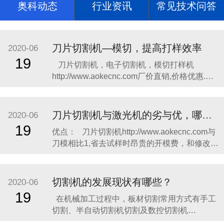
奥科动态
行业资讯
常见技术问答
刀片切割机—模切，提高打样效率
2020-06
19
​​刀片切割机，电子切割机，模切打样机
http://www.aokecnc.com​厂价直销,价格优惠.奥
科切割机，奥科打样http://www.aokecnc.com​机
质量上乘,操作简单,热销全国; 主要切割不干
胶、柔性线路板、绝缘材料、特种胶粘带、光
刀片切割机与激光机的劣与优，哪个更合适你?
2020-06
学材料、薄膜按键开
19
​优点： 刀片切割机http://www.aokecnc.com与
刀模相比1,省去试样时昂贵的开模费，和修改试
样时无谓的刀模浪费，这笔费用令不少企业无
奈而头痛，很多厂家一两个月，有的甚至半个
月的开模费，便可购一台切割机了，这也是绘
切割机的发展现状有哪些？
2020-06
图切割机迅速取代刀模打样的主要原因之一,传
19
在机械加工过程中，板材切割常用方式有手工
统刀
切割、半自动切割机切割及数控切割机
http://www.aokecnc.com​切割。​手工切割灵活方