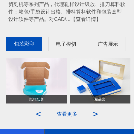
斜刻机等系列产品，代理鞋样设计级放、排刀算料软
件；箱包/手袋设计出格、排料算料软件和包装盒型
设计软件等产品。对CAD/...【查看详情】
包装彩印
电子模切
广告展示
纸箱纸盒
ITO膜
精品盒
OCA
<
>
查看更多