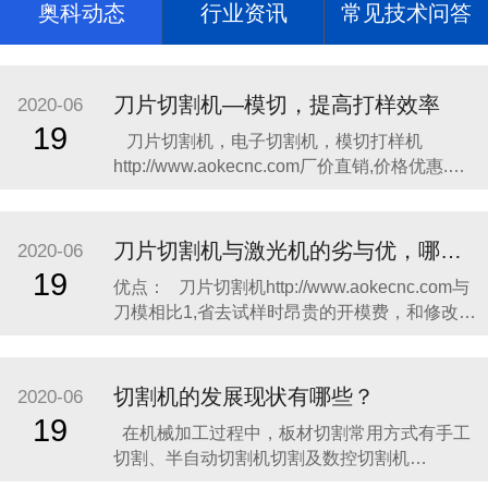
奥科动态
行业资讯
常见技术问答
刀片切割机—模切，提高打样效率
2020-06
19
​​刀片切割机，电子切割机，模切打样机
http://www.aokecnc.com​厂价直销,价格优惠.奥
科切割机，奥科打样http://www.aokecnc.com​机
质量上乘,操作简单,热销全国; 主要切割不干
胶、柔性线路板、绝缘材料、特种胶粘带、光
刀片切割机与激光机的劣与优，哪个更合适你?
2020-06
学材料、薄膜按键开
19
​优点： 刀片切割机http://www.aokecnc.com与
刀模相比1,省去试样时昂贵的开模费，和修改试
样时无谓的刀模浪费，这笔费用令不少企业无
奈而头痛，很多厂家一两个月，有的甚至半个
月的开模费，便可购一台切割机了，这也是绘
切割机的发展现状有哪些？
2020-06
图切割机迅速取代刀模打样的主要原因之一,传
19
在机械加工过程中，板材切割常用方式有手工
统刀
切割、半自动切割机切割及数控切割机
http://www.aokecnc.com​切割。​手工切割灵活方