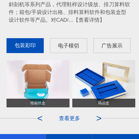
斜刻机等系列产品，代理鞋样设计级放、排刀算料软
件；箱包/手袋设计出格、排料算料软件和包装盒型
设计软件等产品。对CAD/...【查看详情】
包装彩印
电子模切
广告展示
纸箱纸盒
ITO膜
精品盒
OCA
<
>
查看更多