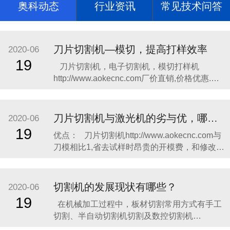
奥科动态
行业资讯
常见技术问答
刀片切割机—模切，提高打样效率
2020-06
19
​​刀片切割机，电子切割机，模切打样机
http://www.aokecnc.com​厂价直销,价格优惠.奥
科切割机，奥科打样http://www.aokecnc.com​机
质量上乘,操作简单,热销全国; 主要切割不干
胶、柔性线路板、绝缘材料、特种胶粘带、光
刀片切割机与激光机的劣与优，哪个更合适你?
2020-06
学材料、薄膜按键开
19
​优点： 刀片切割机http://www.aokecnc.com与
刀模相比1,省去试样时昂贵的开模费，和修改试
样时无谓的刀模浪费，这笔费用令不少企业无
奈而头痛，很多厂家一两个月，有的甚至半个
月的开模费，便可购一台切割机了，这也是绘
切割机的发展现状有哪些？
2020-06
图切割机迅速取代刀模打样的主要原因之一,传
19
在机械加工过程中，板材切割常用方式有手工
统刀
切割、半自动切割机切割及数控切割机
http://www.aokecnc.com​切割。​手工切割灵活方