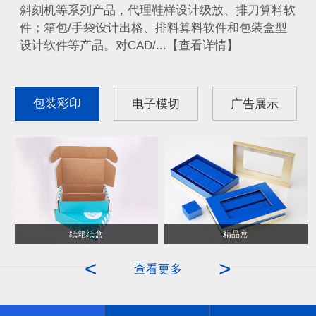
斜刻机等系列产品，代理鞋样设计级放、排刀算料软
件；箱包/手袋设计出格、排料算料软件和包装盒型
设计软件等产品。对CAD/...【查看详情】
包装彩印
电子模切
广告展示
纸箱纸盒
ITO膜
精品盒
OCA
<
>
查看更多