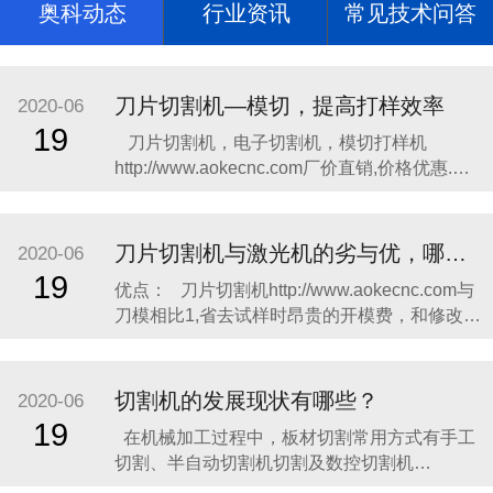
奥科动态
行业资讯
常见技术问答
刀片切割机—模切，提高打样效率
2020-06
19
​​刀片切割机，电子切割机，模切打样机
http://www.aokecnc.com​厂价直销,价格优惠.奥
科切割机，奥科打样http://www.aokecnc.com​机
质量上乘,操作简单,热销全国; 主要切割不干
胶、柔性线路板、绝缘材料、特种胶粘带、光
刀片切割机与激光机的劣与优，哪个更合适你?
2020-06
学材料、薄膜按键开
19
​优点： 刀片切割机http://www.aokecnc.com与
刀模相比1,省去试样时昂贵的开模费，和修改试
样时无谓的刀模浪费，这笔费用令不少企业无
奈而头痛，很多厂家一两个月，有的甚至半个
月的开模费，便可购一台切割机了，这也是绘
切割机的发展现状有哪些？
2020-06
图切割机迅速取代刀模打样的主要原因之一,传
19
在机械加工过程中，板材切割常用方式有手工
统刀
切割、半自动切割机切割及数控切割机
http://www.aokecnc.com​切割。​手工切割灵活方