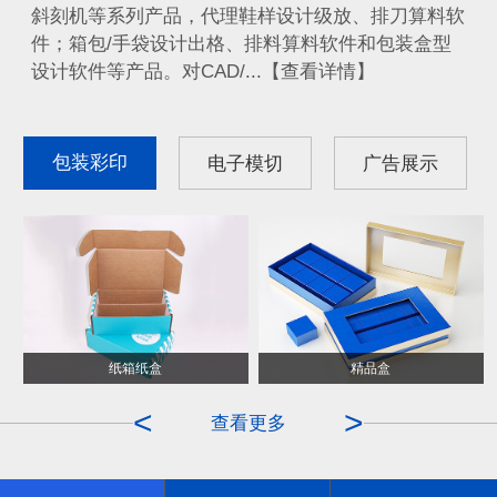
斜刻机等系列产品，代理鞋样设计级放、排刀算料软
件；箱包/手袋设计出格、排料算料软件和包装盒型
设计软件等产品。对CAD/...【查看详情】
包装彩印
电子模切
广告展示
纸箱纸盒
ITO膜
精品盒
OCA
<
>
查看更多