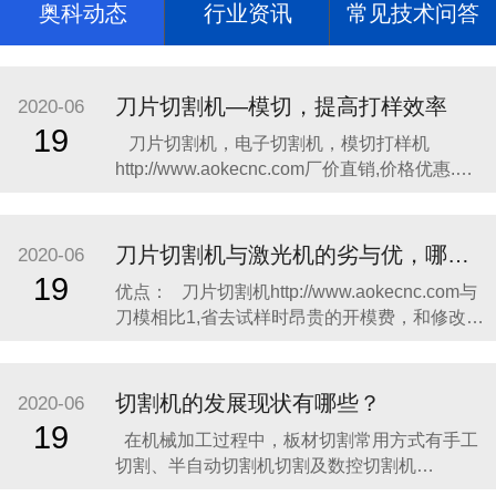
奥科动态
行业资讯
常见技术问答
刀片切割机—模切，提高打样效率
2020-06
19
​​刀片切割机，电子切割机，模切打样机
http://www.aokecnc.com​厂价直销,价格优惠.奥
科切割机，奥科打样http://www.aokecnc.com​机
质量上乘,操作简单,热销全国; 主要切割不干
胶、柔性线路板、绝缘材料、特种胶粘带、光
刀片切割机与激光机的劣与优，哪个更合适你?
2020-06
学材料、薄膜按键开
19
​优点： 刀片切割机http://www.aokecnc.com与
刀模相比1,省去试样时昂贵的开模费，和修改试
样时无谓的刀模浪费，这笔费用令不少企业无
奈而头痛，很多厂家一两个月，有的甚至半个
月的开模费，便可购一台切割机了，这也是绘
切割机的发展现状有哪些？
2020-06
图切割机迅速取代刀模打样的主要原因之一,传
19
在机械加工过程中，板材切割常用方式有手工
统刀
切割、半自动切割机切割及数控切割机
http://www.aokecnc.com​切割。​手工切割灵活方