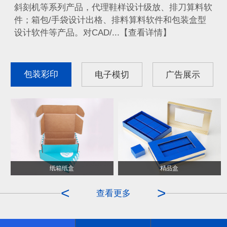
斜刻机等系列产品，代理鞋样设计级放、排刀算料软
件；箱包/手袋设计出格、排料算料软件和包装盒型
设计软件等产品。对CAD/...【查看详情】
包装彩印
电子模切
广告展示
纸箱纸盒
ITO膜
精品盒
OCA
<
>
查看更多