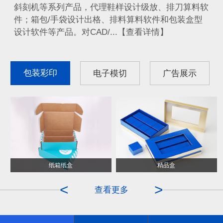
斜刻机等系列产品，代理鞋样设计级放、排刀算料软
件；箱包/手袋设计出格、排料算料软件和包装盒型
设计软件等产品。对CAD/...【查看详情】
包装彩印
电子模切
广告展示
纸箱纸盒
ITO膜
精品盒
OCA
<
>
查看更多