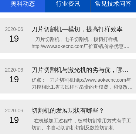
奥科动态
行业资讯
常见技术问答
刀片切割机—模切，提高打样效率
2020-06
19
​​刀片切割机，电子切割机，模切打样机
http://www.aokecnc.com​厂价直销,价格优惠.奥
科切割机，奥科打样http://www.aokecnc.com​机
质量上乘,操作简单,热销全国; 主要切割不干
胶、柔性线路板、绝缘材料、特种胶粘带、光
刀片切割机与激光机的劣与优，哪个更合适你?
2020-06
学材料、薄膜按键开
19
​优点： 刀片切割机http://www.aokecnc.com与
刀模相比1,省去试样时昂贵的开模费，和修改试
样时无谓的刀模浪费，这笔费用令不少企业无
奈而头痛，很多厂家一两个月，有的甚至半个
月的开模费，便可购一台切割机了，这也是绘
切割机的发展现状有哪些？
2020-06
图切割机迅速取代刀模打样的主要原因之一,传
19
在机械加工过程中，板材切割常用方式有手工
统刀
切割、半自动切割机切割及数控切割机
http://www.aokecnc.com​切割。​手工切割灵活方